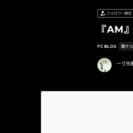
フォロワー限定
『AM』
FC BLOG
闇チ
一寸先闇