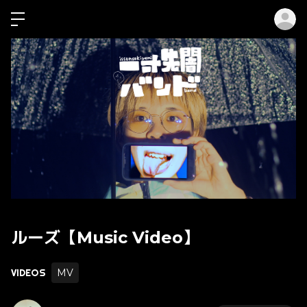
ロ
ルーズ【Music Video】
VIDEOS
MV